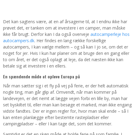
Det kan sagtens være, at en af årsagerne til, at I endnu ikke har
prøvet det, er tanken om at investere i en camper, man måske
ikke får brugt. Derfor kan I da også overveje
autocamperleje hos
autocampers.dk
. Her findes en lang række forskellige
autocampers, I kan vælge mellem – og så kan I jo se, om det er
noget for jer. Hvis I kun har planer om at bruge den en gang eller
to om året, er det også oplagt at leje, da det næsten ikke kan
betale sig at investere i en ellers.
En spændende måde at opleve Europa på
Når man sætter sig i et fly på vej på ferie, er der helt automatisk
nogle ting, man går glip af. Omvendt, når man kommer på
landevejen, er det nemt at lægge vejen forbi en lille by, man har
set byskiltet til, eller man kan besøge et marked, man ikke engang
vidste fandtes. Der er ingen regler for, hvor man skal ende – så I
kan enten planlægge efter bestemte rastepladser eller
campingpladser – eller I kan tage det, som det kommer.
Samtidig er det en skøn måde at holde ferie på som familie. I