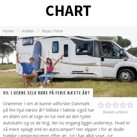
Home
Artikler
Rejse / Ferie
VIL I GERNE SELV KØRE PÅ FERIE NÆSTE ÅR?
Drømmer I om at kunne udforske Danmark
på fire hjul næste år? Måske I faktisk også har
Bedøm artiklen
en drøm om at tage en tur ned ad den tyske
Autobahn og se de ting, der nu engang ligger undervejs. Hvad er
så mere oplagt end en autocamper? Her slipper I for at skulle
trække campingvognen efter jer, og I har altid sove- og