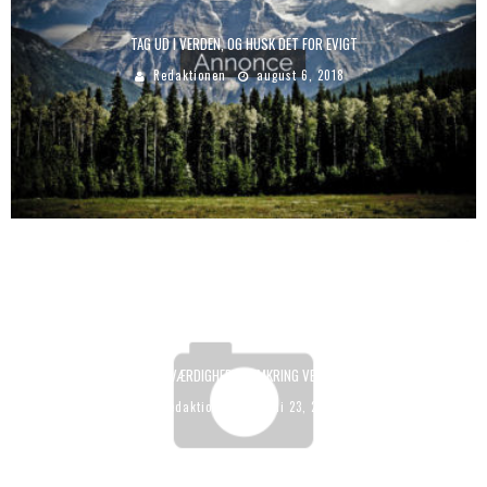
TAG UD I VERDEN, OG HUSK DET FOR EVIGT
Redaktionen
august 6, 2018
SEVÆRDIGHEDER OMKRING VEJLE
Redaktionen
juli 23, 2018