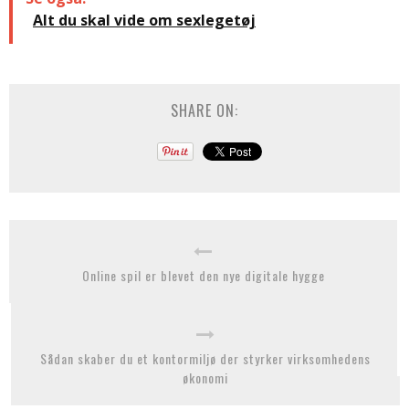
Alt du skal vide om sexlegetøj
SHARE ON:
Online spil er blevet den nye digitale hygge
Sådan skaber du et kontormiljø der styrker virksomhedens
økonomi