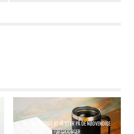
DET ER VIGTIGT AT FÅ STYR PÅ DE NØDVENDIGE
FORSIKRINGER