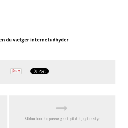
en du vælger internetudbyder
Sådan kan du passe godt på dit jagtudstyr