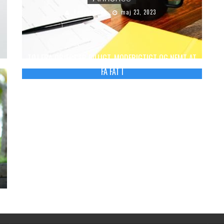
Redaktionen
maj 23, 2023
TØJ FRA OBJECT ER BILLIGT, MODERIGTIGT OG NEMT AT
FÅ FAT I
Redaktionen
maj 31, 2018