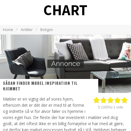
Home
Artikler
Boligen
SÅDAN FINDER MØBEL INSPIRATION TIL
HJEMMET
Møbler er en vigtig del af vores hjem,
eftersom det er dét der er med til at forme
5
(100%)
1
vote
og indrette så vi for alvor føler os hjemme i
vores eget hus. De fleste der har investeret i møbler ved dog
godt, at det oftest ikke er en billig fornøjelse vi har med at gøre,
og derfor kan møbel-processen hurtigt gå i stå. Heldigvis behøver