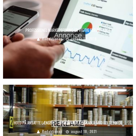
PROFESSIONEL MARKEDSFØRING ER VIGTIG FOR DIT SALG
Redaktionen
januar 12, 2019
HOLD PÅ ANSATTE LÆNGERE – UNDGÅ ARBEJDSSKADER MED LØFTEBORDE
Redaktionen
august 18, 2021