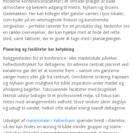
moderne konferencefaciliteter i et område præget af både
atmosfære og bekvem adgang til metro, Nyhavn og Broens
Gadekøkken. Her kan kolleger eller gæster samles i lyse lokaler,
som byder på en velsmagende frokost og kunstneriske
omgivelser – perfekte rammer for en produktiv dag. Nedenfor ses
en række overvejelser, der kan hjælpe med at finde det rette
sted, samt faktorer, der er gode at tage med i planlægningen.
Placering og faciliteter har betydning
Beliggenheden for et konference- eller mødelokale påvirker
helhedsindtrykket for deltagerne. En adresse centralt placeret ved
kanalerne gør det let at komme frem – uanset om gæsterne
vælger metro eller går fra centrum. Områderne omkring Papirøen
og Nyhavn giver mulighed for både inspiration under mødet og
afslapning bagefter. Tidssvarende faciliteter med brugsklart
teknisk udstyr bidrager til et professionelt miljø, så fokus kan
rettes mod arrangementets indhold. Store vinduer sikrer dagslys
og udsigt til vandet, hvilket ofte skaber energi blandt deltagerne.
Udvalget af
mødelokaler i København
spænder bredt i størrelse,
så der kan findes en løsning til både mindre grupper og større
selskaber. Fleksible rumopdelinger gør det muligt at tilpasse