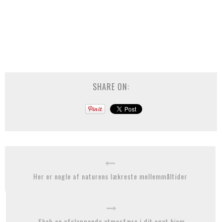
SHARE ON:
Her er nogle af naturens lækreste mellemmåltider
Skab en afslappende atmosfære i dit eget hjem