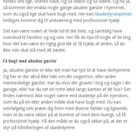
holdes ved lige, ordnes have, og så videre og så videre. Og nå ja,
så kommer der endda nogle gange ubudne gæster i hjemmet,
som du også lige skal have bugt med. Her kan
Skadedyrsexperten
heldigvis komme dig til undsætning med professionel hjælp.
Det kan være svært at finde tid til det hele, og samtidig have
overskud til familien og sig selv. Her får du tips til nogle af de ting
hvor det kan være en rigtig god idé at få hjælp af andre, så du
ikke selv skal stå med alt bøvlet.
Få bugt med ubudne gæster
Ja, ubudne gæster er ikke det man har lyst til at have derhjemme.
Og her er der altså ikke tale om din svigermor, eller andre
menneskelige gæster. Har du mus der gnaver i ting og sager i din
garage, eller har du set en rotte løbe langs kanten af dit hus? Der
findes nærmest ikke noget værre end skadedyr på din ejendom,
som du på en eller anden måde skal have bugt med. Du kan
selvfølgelig selv prøve dig frem med diverse fælder og lignende,
men vil du være sikker på at komme af med dem hurtigt, så få
professionel hjælp. På den måde er du også sikker på, at der er
styr på håndteringen af skadedyrene.