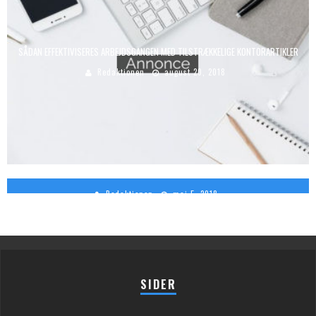
SÅDAN EFFEKTIVISERES ARBEJDSGANGEN MED TILSTRÆKKELIGE KONTORARTIKLER
Redaktionen
august 20, 2018
DERFOR KAN DET GODT SVARE SIG AT UDSKIFTE DINE VINDUER
Redaktionen
maj 5, 2018
SIDER