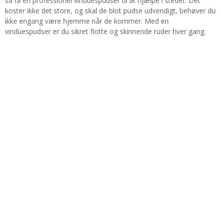
så få en professionel vinduespudser til at hjælpe i stedet. Det
koster ikke det store, og skal de blot pudse udvendigt, behøver du
ikke engang være hjemme når de kommer. Med en
vinduespudser er du sikret flotte og skinnende ruder hver gang.