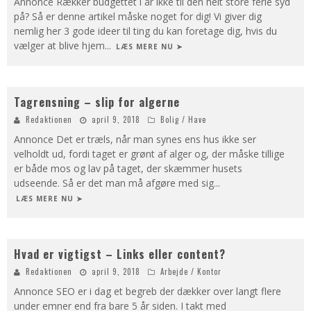
Annonce Rækker budgettet i år ikke til den helt store ferie syd
på? Så er denne artikel måske noget for dig! Vi giver dig
nemlig her 3 gode ideer til ting du kan foretage dig, hvis du
vælger at blive hjem
...
LÆS MERE NU ➤
Tagrensning – slip for algerne
Redaktionen
april 9, 2018
Bolig / Have
Annonce Det er træls, når man synes ens hus ikke ser
velholdt ud, fordi taget er grønt af alger og, der måske tillige
er både mos og lav på taget, der skæmmer husets
udseende. Så er det man må afgøre med sig
...
LÆS MERE NU ➤
Hvad er vigtigst – Links eller content?
Redaktionen
april 9, 2018
Arbejde / Kontor
Annonce SEO er i dag et begreb der dækker over langt flere
under emner end fra bare 5 år siden. I takt med