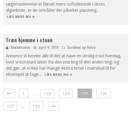
søgemaskinerne er blevet mere sofistikerede i deres
algoritmer, er de områder der påvirker placering
...
LÆS MERE NU ➤
Træn hjemme i stuen
Redaktionen
april 4, 2018
Sundhed og Helse
Annonce Vi kender alle til det at have en utrolig travl hverdag,
hvor vi konstant løber fra den ene ting til den anden ting, og
det gør, at vi ikke har mange ekstra timer i overskud til for
eksempel at tage
...
LÆS MERE NU ➤
1
…
123
124
125
126
127
…
133