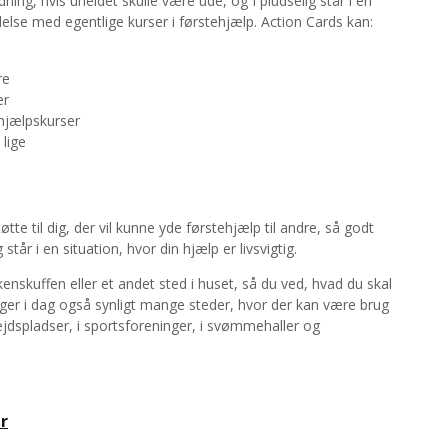
ning, hvis uheldet skulle være ude, og I pludselig står i en
ndelse med egentlige kurser i førstehjælp. Action Cards kan:
re
er
ehjælpskurser
lige
te til dig, der vil kunne yde førstehjælp til andre, så godt
tår i en situation, hvor din hjælp er livsvigtig.
enskuffen eller et andet sted i huset, så du ved, hvad du skal
ger i dag også synligt mange steder, hvor der kan være brug
ejdspladser, i sportsforeninger, i svømmehaller og
r