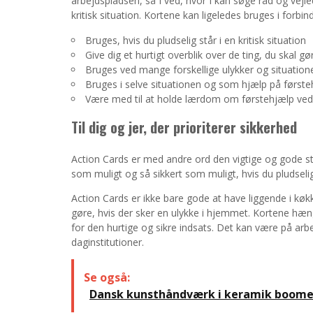
arbejdspladsen, så I ved, hvor I kan søge råd og vejled
kritisk situation. Kortene kan ligeledes bruges i forbi
Bruges, hvis du pludselig står i en kritisk situation
Give dig et hurtigt overblik over de ting, du skal gø
Bruges ved mange forskellige ulykker og situation
Bruges i selve situationen og som hjælp på først
Være med til at holde lærdom om førstehjælp ved 
Til dig og jer, der prioriterer sikkerhed
Action Cards er med andre ord den vigtige og gode støt
som muligt og så sikkert som muligt, hvis du pludselig s
Action Cards er ikke bare gode at have liggende i køkk
gøre, hvis der sker en ulykke i hjemmet. Kortene hæn
for den hurtige og sikre indsats. Det kan være på arb
daginstitutioner.
Se også:
Dansk kunsthåndværk i keramik boome