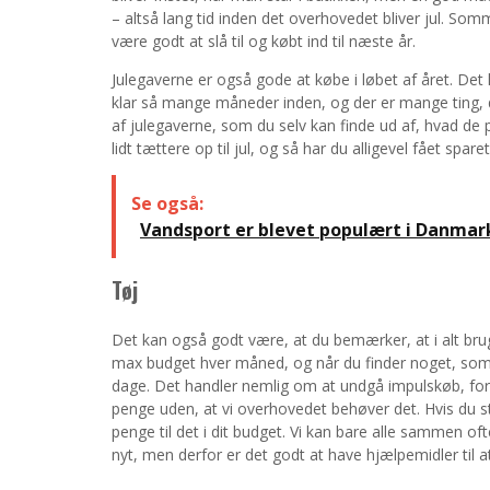
– altså lang tid inden det overhovedet bliver jul. Somme
være godt at slå til og købt ind til næste år.
Julegaverne er også gode at købe i løbet af året. Det
klar så mange måneder inden, og der er mange ting, d
af julegaverne, som du selv kan finde ud af, hvad de p
lidt tættere op til jul, og så har du alligevel fået spar
Se også:
Vandsport er blevet populært i Danmar
Tøj
Det kan også godt være, at du bemærker, at i alt bru
max budget hver måned, og når du finder noget, som
dage. Det handler nemlig om at undgå impulskøb, ford
penge uden, at vi overhovedet behøver det. Hvis du s
penge til det i dit budget. Vi kan bare alle sammen ofte 
nyt, men derfor er det godt at have hjælpemidler til a