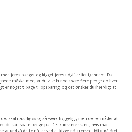
 med jeres budget og kigget jeres udgifter lidt igennem. Du
gnede måske med, at du ville kunne spare flere penge op hver
igt er noget tilbage til opsparing, og det ønsker du ihærdigt at
det skal naturligvis også være hyggeligt, men der er måder at
som du kan spare penge på. Det kan være svært, hvis man
e at undgå dette på, er ved at kigge på julepynt tidligt på året