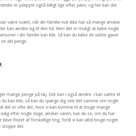
tider er julepynt også billigt lige efter julen, og her kan det
 kan være svært, når din familie nok ikke har så mange ønsker
er kan ændre sig til den tid. Men det er muligt at købe nogle
ersoner i din familie kan lide. Så kan du købe de sidste gaver
et en del penge.
k
ger mange penge på tøj. Det kan i også ændre. I kan sætte et
 du kan lide, så kan du spørge dig selv det samme om nogle
i det er ofte der, hvor vi kan komme til at bruge mange
tadig efter nogle dage, ønsker varen, kan du se, om du har
blive fristet af forskellige ting, fordi vi kan altid bruge noget
t stoppe det.