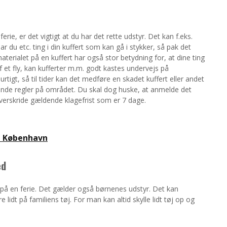
rie, er det vigtigt at du har det rette udstyr. Det kan f.eks.
 du etc. ting i din kuffert som kan gå i stykker, så pak det
materialet på en kuffert har også stor betydning for, at dine ting
af et fly, kan kufferter m.m. godt kastes undervejs på
hurtigt, så til tider kan det medføre en skadet kuffert eller andet
dende regler på området. Du skal dog huske, at anmelde det
overskride gældende klagefrist som er 7 dage.
ra København
ed
på en ferie. Det gælder også børnenes udstyr. Det kan
lidt på familiens tøj. For man kan altid skylle lidt tøj op og