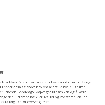
er
b til selskab. Men også hvor meget væsker du må medbringe
du finder også alt andet info om andet udstyr, du ønsker
ler lignende. Medbragte klapvogne til børn kan også være
e den, I allerede har eller skal ud og investerer i en i en
ekstra udgifter for overvægt m.m.