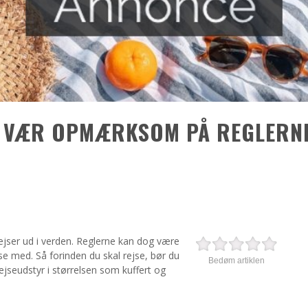
SÅ VÆR OPMÆRKSOM PÅ REGLERN
ejser ud i verden. Reglerne kan dog være
ejse med. Så forinden du skal rejse, bør du
Bedøm artiklen
jseudstyr i størrelsen som kuffert og