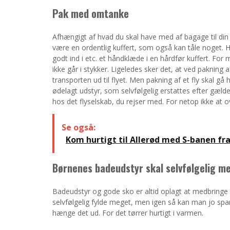
Pak med omtanke
Afhængigt af hvad du skal have med af bagage til din fe
være en ordentlig kuffert, som også kan tåle noget. Har
godt ind i etc. et håndklæde i en hårdfør kuffert. For 
ikke går i stykker. Ligeledes sker det, at ved pakning 
transporten ud til flyet. Men pakning af et fly skal gå 
ødelagt udstyr, som selvfølgelig erstattes efter gæl
hos det flyselskab, du rejser med. For netop ikke at 
Se også:
Kom hurtigt til Allerød med S-banen f
Børnenes badeudstyr skal selvfølgelig m
Badeudstyr og gode sko er altid oplagt at medbringe 
selvfølgelig fylde meget, men igen så kan man jo spare 
hænge det ud. For det tørrer hurtigt i varmen.