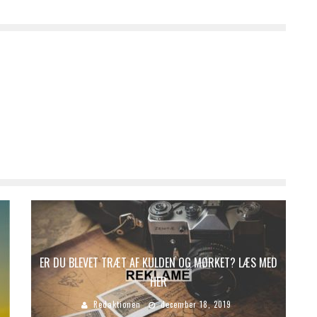
ER DU BLEVET TRÆT AF KULDEN OG MØRKET? LÆS MED
HER
Redaktionen
december 18, 2019